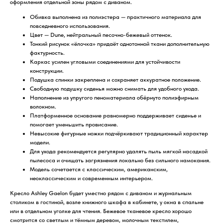
оформления отдельной зоны рядом с диваном.
Обивка выполнена из полиэстера — практичного материала для
повседневного использования.
Цвет — Dune, нейтральный песочно-бежевый оттенок.
Тонкий рисунок «ёлочка» придаёт однотонной ткани дополнительную
фактурность.
Каркас усилен угловыми соединениями для устойчивости
конструкции.
Подушка спинки закреплена и сохраняет аккуратное положение.
Свободную подушку сиденья можно снимать для удобного ухода.
Наполнение из упругого пеноматериала обёрнуто полиэфирным
волокном.
Платформенное основание равномерно поддерживает сиденье и
помогает уменьшить провисание.
Невысокие фигурные ножки подчёркивают традиционный характер
модели.
Для ухода рекомендуется регулярно удалять пыль мягкой насадкой
пылесоса и очищать загрязнения локально без сильного намокания.
Модель сочетается с классическим, американским,
неоклассическим и современным интерьером.
Кресло Ashley Gaelon будет уместно рядом с диваном и журнальным
столиком в гостиной, возле книжного шкафа в кабинете, у окна в спальне
или в отдельном уголке для чтения. Бежевое тканевое кресло хорошо
смотрится со светлым и тёмным деревом, молочным текстилем,