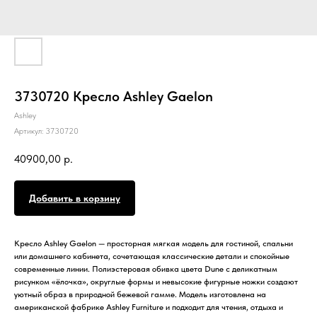
3730720 Кресло Ashley Gaelon
Ashley
Артикул:
3730720
40900,00
р.
Добавить в корзину
Кресло Ashley Gaelon — просторная мягкая модель для гостиной, спальни
или домашнего кабинета, сочетающая классические детали и спокойные
современные линии. Полиэстеровая обивка цвета Dune с деликатным
рисунком «ёлочка», округлые формы и невысокие фигурные ножки создают
уютный образ в природной бежевой гамме. Модель изготовлена на
американской фабрике Ashley Furniture и подходит для чтения, отдыха и