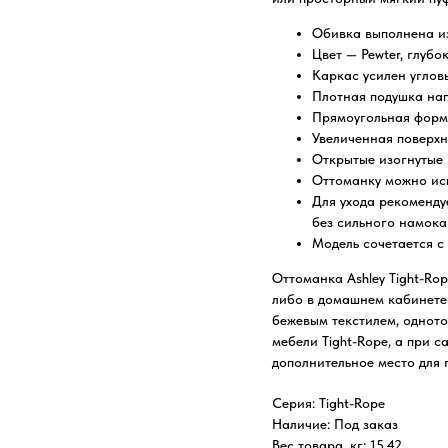
Обивка выполнена из
Цвет — Pewter, глубо
Каркас усилен углов
Плотная подушка на
Прямоугольная форм
Увеличенная поверхн
Открытые изогнутые 
Оттоманку можно исп
Для ухода рекоменду
без сильного намока
Модель сочетается с
Оттоманка Ashley Tight-Rop
либо в домашнем кабинете 
бежевым текстилем, однот
мебели Tight-Rope, а при 
дополнительное место для г
Серия: Tight-Rope
Наличие: Под заказ
Вес товара, кг: 15,42