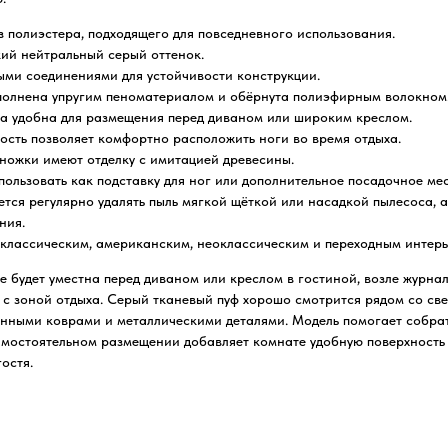
 полиэстера, подходящего для повседневного использования.
кий нейтральный серый оттенок.
ыми соединениями для устойчивости конструкции.
полнена упругим пеноматериалом и обёрнута полиэфирным волокном
а удобна для размещения перед диваном или широким креслом.
ость позволяет комфортно расположить ноги во время отдыха.
ножки имеют отделку с имитацией древесины.
ользовать как подставку для ног или дополнительное посадочное мес
ется регулярно удалять пыль мягкой щёткой или насадкой пылесоса, 
ния.
 классическим, американским, неоклассическим и переходным интерь
e будет уместна перед диваном или креслом в гостиной, возле журнал
с зоной отдыха. Серый тканевый пуф хорошо смотрится рядом со св
онными коврами и металлическими деталями. Модель помогает собрат
самостоятельном размещении добавляет комнате удобную поверхность 
остя.