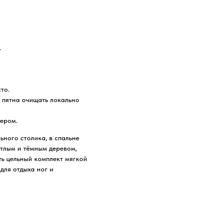
.
то.
а пятна очищать локально
ером.
ьного столика, в спальне
етлым и тёмным деревом,
ь цельный комплект мягкой
для отдыха ног и