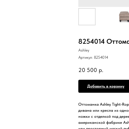
8254014 Оттома
Ashley
Артикул:
8254014
20 500
р.
Добавить в корзину
Оттоманка Ashley Tight-Ro
дивана или кресла из одно
ножки с отделкой под дере
американской фабрике Ashle
или просторный мягкий пуф