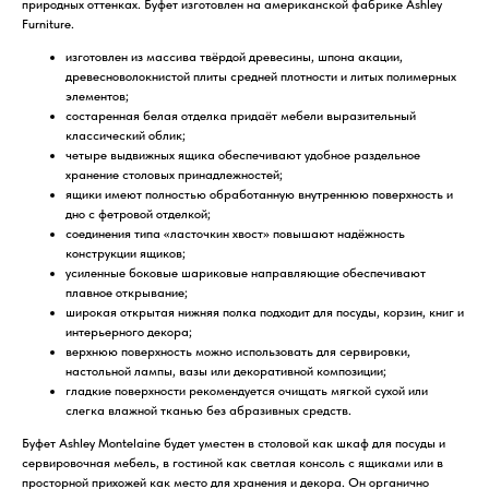
природных оттенках. Буфет изготовлен на американской фабрике Ashley
Furniture.
изготовлен из массива твёрдой древесины, шпона акации,
древесноволокнистой плиты средней плотности и литых полимерных
элементов;
состаренная белая отделка придаёт мебели выразительный
классический облик;
четыре выдвижных ящика обеспечивают удобное раздельное
хранение столовых принадлежностей;
ящики имеют полностью обработанную внутреннюю поверхность и
дно с фетровой отделкой;
соединения типа «ласточкин хвост» повышают надёжность
конструкции ящиков;
усиленные боковые шариковые направляющие обеспечивают
плавное открывание;
широкая открытая нижняя полка подходит для посуды, корзин, книг и
интерьерного декора;
верхнюю поверхность можно использовать для сервировки,
настольной лампы, вазы или декоративной композиции;
гладкие поверхности рекомендуется очищать мягкой сухой или
слегка влажной тканью без абразивных средств.
Буфет Ashley Montelaine будет уместен в столовой как шкаф для посуды и
сервировочная мебель, в гостиной как светлая консоль с ящиками или в
просторной прихожей как место для хранения и декора. Он органично