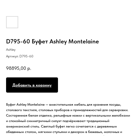
D795-60 Буфет Ashley Montelaine
Ashley
Артикул:
D795-60
98895,00
р.
Добавить в корзину
Буфет Ashley Montelaine — вместительная мебель для хранения посуды,
столового текстиля, столовых приборов и принадлежностей для сервировки.
Состаренная белая отделка, рельефные ножки с вертикальными желобками
и спокойный симметричный силуэт подчёркивают традиционный
американский стиль. Светлый буфет легко сочетается с деревянным
обеденным столом, мягкими стульями и декором в бежевых, молочных и