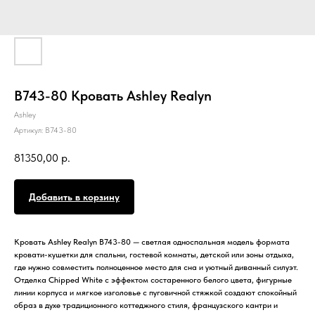
B743-80 Кровать Ashley Realyn
Ashley
Артикул:
B743-80
81350,00
р.
Добавить в корзину
Кровать Ashley Realyn B743-80 — светлая односпальная модель формата
кровати-кушетки для спальни, гостевой комнаты, детской или зоны отдыха,
где нужно совместить полноценное место для сна и уютный диванный силуэт.
Отделка Chipped White с эффектом состаренного белого цвета, фигурные
линии корпуса и мягкое изголовье с пуговичной стяжкой создают спокойный
образ в духе традиционного коттеджного стиля, французского кантри и