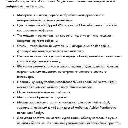
светлой американской классики. Модель изготовлена на американской
фабрике Ashley Furniture.
Материалы — шпон, дерево и обработанная древесина с
декоративными литыми элементами.
Цвет и отделка — Chipped White, светлый белый оттенок с мягким
состаренным эффектом.
Тип модели — односпальная кровать-кушетка для сна, отдыха и
оформления гостевой зоны.
Стиль — традиционный коттеджный, американская классика,
французский кантри и светлая неоклассика.
Изголовье имеет мягкую полиэстерную обивку, пенный наполнитель и
глубокую пуговичную стяжку.
Фигурная форма корпуса и декоративная отделка делают кровать
выразительным акцентом, но сохраняют легкость светлого
интерьера.
Кровать-кушетку удобно использовать как спальное место и как
место для дневного отдыха с подушками и пледом.
Отдельное основание не требуется.
Матрас приобретается отдельно.
Модель хорошо сочетается с комодом, прикроватной тумбой,
зеркалом, книжным шкафом и другой мебелью Ashley Furniture из
коллекции Realyn.
Для ухода достаточно мягкой сухой ткани; обивку изголовья лучше
очищать бережно, без сильного увлажнения и агрессивных средств.