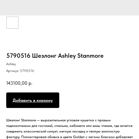
5790516 Шезлонг Ashley Stanmore
Ashley
Артикул:
5790516
143100,00
р.
Добавить в корзину
Шезлонг Stanmore — выразительная угловая кушетка с правым
подлокотником для гостиной, спальни, кабинета или зоны чтения, где хочется
соединить классический силуэт, мягкую посадку и теплую золотистую
фактуру. Полиэстеровая обивка в цвете Golden с легким блеском добавляет