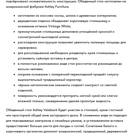
подчёркивают основательность конструкции. Обеденный стол изготовлен на
американской фабрике Ashley Furniture.
изготовлен из массива сосны, шпона и древесных материалов;
двухцветная отделка объединяет коричневую столешницу и
основание оттенка Vintage White;
прямоугольная столешница дополнена утолщённой кромкой и
симметричной выкладкой шпона;
раскладная конструкция позволяет увеличить полезную площадь для
сервировки;
для раскладывания необходимо раздвинуть края столешницы и
установить съёмную вставку в центре;
в полностью разложенном виде стол рассчитан на размещение до
восьми человек;
опорное основание с поперечной перекладиной придаёт силуэту
выразительный традиционный характер;
чёрные металлические элементы создают контраст со светлой
отделкой;
поверхность рекомендуется протирать мягкой сухой или слегка
влажной тканью, своевременно удаляя пролитую жидкость.
Обеденный стол Ashley Valebeck будет уместен в столовой, кухне-гостиной
или просторной общей зоне загородного дома. В сложенном виде он подходит
для повседневных завтраков и семейных ужинов, а установленная вставка
предоставляет больше места для посуды и гостей. Сочетание белого и
коричневого органично дополнит американский, традиционный, деревенский