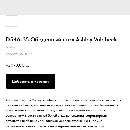
D546-35 Обеденный стол Ashley Valebeck
Ashley
Артикул:
D546-35
92070,00
р.
Добавить в корзину
Обеденный стол Ashley Valebeck — раскладная прямоугольная модель для
семейных обедов, праздничной сервировки и приёма гостей. Коричневая
столешница с выразительным древесным рисунком сочетается с
основанием в состаренной белой отделке, создавая характерный
двухцветный облик американской мебели. Утолщённая кромка,
декоративная выкладка шпона и чёрные металлические детали