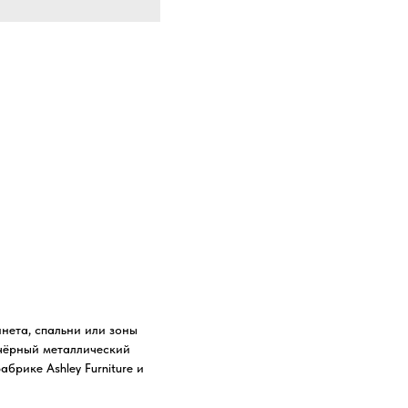
нета, спальни или зоны
 чёрный металлический
брике Ashley Furniture и