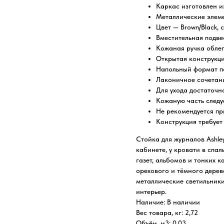
Каркас изготовлен и
Металлические элеме
Цвет — Brown/Black,
Вместительная подве
Кожаная ручка облег
Открытая конструкци
Напольный формат по
Лаконичное сочетани
Для ухода достаточно
Кожаную часть следу
Не рекомендуется пр
Конструкция требует
Стойка для журналов Ashle
кабинете, у кровати в спал
газет, альбомов и тонких 
орехового и тёмного дерев
металлические светильник
интерьер.
Наличие: В наличии
Вес товара, кг: 2,72
Объём, м3: 0,03