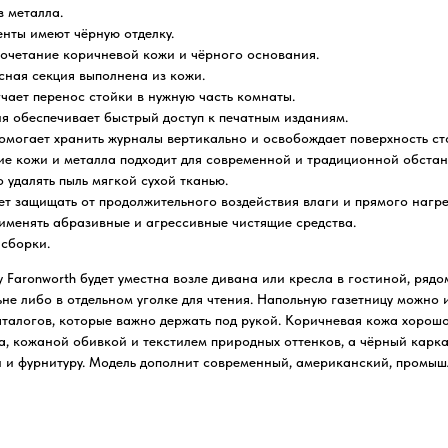
з металла.
нты имеют чёрную отделку.
 сочетание коричневой кожи и чёрного основания.
сная секция выполнена из кожи.
чает перенос стойки в нужную часть комнаты.
я обеспечивает быстрый доступ к печатным изданиям.
могает хранить журналы вертикально и освобождает поверхность ст
е кожи и металла подходит для современной и традиционной обстан
 удалять пыль мягкой сухой тканью.
ет защищать от продолжительного воздействия влаги и прямого нагре
именять абразивные и агрессивные чистящие средства.
 сборки.
y Faronworth будет уместна возле дивана или кресла в гостиной, ряд
ьне либо в отдельном уголке для чтения. Напольную газетницу можно 
каталогов, которые важно держать под рукой. Коричневая кожа хорошо
а, кожаной обивкой и текстилем природных оттенков, а чёрный карк
и и фурнитуру. Модель дополнит современный, американский, промы