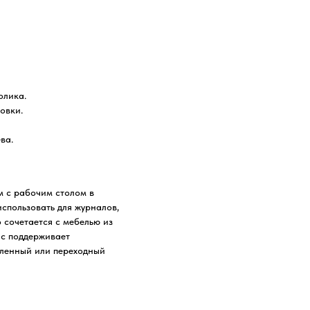
олика.
овки.
ва.
ом с рабочим столом в
использовать для журналов,
 сочетается с мебелью из
ас поддерживает
шленный или переходный