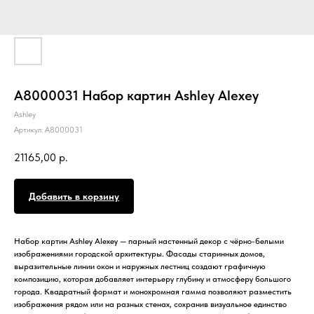
A8000031 Набор картин Ashley Alexey
Ashley
Артикул:
A8000031
21165,00
р.
Добавить в корзину
Набор картин Ashley Alexey — парный настенный декор с чёрно-белыми
изображениями городской архитектуры. Фасады старинных домов,
выразительные линии окон и наружных лестниц создают графичную
композицию, которая добавляет интерьеру глубину и атмосферу большого
города. Квадратный формат и монохромная гамма позволяют разместить
изображения рядом или на разных стенах, сохранив визуальное единство