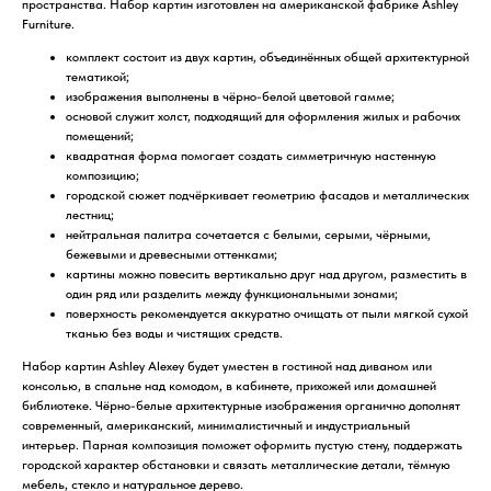
пространства. Набор картин изготовлен на американской фабрике Ashley
Furniture.
комплект состоит из двух картин, объединённых общей архитектурной
тематикой;
изображения выполнены в чёрно-белой цветовой гамме;
основой служит холст, подходящий для оформления жилых и рабочих
помещений;
квадратная форма помогает создать симметричную настенную
композицию;
городской сюжет подчёркивает геометрию фасадов и металлических
лестниц;
нейтральная палитра сочетается с белыми, серыми, чёрными,
бежевыми и древесными оттенками;
картины можно повесить вертикально друг над другом, разместить в
один ряд или разделить между функциональными зонами;
поверхность рекомендуется аккуратно очищать от пыли мягкой сухой
тканью без воды и чистящих средств.
Набор картин Ashley Alexey будет уместен в гостиной над диваном или
консолью, в спальне над комодом, в кабинете, прихожей или домашней
библиотеке. Чёрно-белые архитектурные изображения органично дополнят
современный, американский, минималистичный и индустриальный
интерьер. Парная композиция поможет оформить пустую стену, поддержать
городской характер обстановки и связать металлические детали, тёмную
мебель, стекло и натуральное дерево.