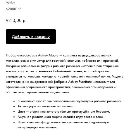
Ashley
A2000145
9213,00
р.
Добавить в корзину
Набор аксессуаров Ashley Alaula — комплект из двух декоративных
металлических скульптур для гостиной, спальни, кабинета или прихожей.
Ажурные радиальные фигуры разного размера и отделка под старинное
золото создают выразительный объёмный акцент, который красиво
смотрится на консоли, комоде, открытой полке или каминной полке. Модель
изготовлена на американской фабрике Ashley Furniture и подходит для
оформления современного пространства, американского интерьера и
обстановки с промышленными деталями.
В комплект входят две декоративные скульптуры разного размера.
Аксессуары изготовлены из металла.
Цвет — старинное золото с тёплым приглушённым блеском.
Ажурная радиальная форма создаёт игру света и тени.
Разная высота фигур позволяет составить многоуровневую
интерьерную композицию.