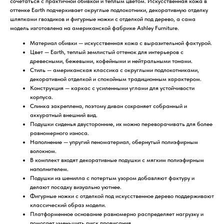
сочетаться с практичной обивкой и теплым цветом. Искусственная кожа в
оттенке Earth подчеркивает округлые подлокотники, декоративную отделку
шляпками гвоздиков и фигурные ножки с отделкой под дерево, а сама
модель изготовлена на американской фабрике Ashley Furniture.
Материал обивки — искусственная кожа с выразительной фактурой.
Цвет — Earth, теплый землистый оттенок для интерьеров с
древесными, бежевыми, кофейными и нейтральными тонами.
Стиль — американская классика с округлыми подлокотниками,
декоративной отделкой и спокойным традиционным характером.
Конструкция — каркас с усиленными углами для устойчивости
корпуса.
Спинка закреплена, поэтому диван сохраняет собранный и
аккуратный внешний вид.
Подушки сиденья двусторонние, их можно переворачивать для более
равномерного износа.
Наполнение — упругий пеноматериал, обернутый полиэфирным
волокном.
В комплект входят декоративные подушки с мягким полиэфирным
наполнителем.
Подушки из шенилла с потертым узором добавляют фактуру и
делают посадку визуально уютнее.
Фигурные ножки с отделкой под искусственное дерево поддерживают
классический образ модели.
Платформенное основание равномерно распределяет нагрузку и
помогает уменьшить риск провисания.