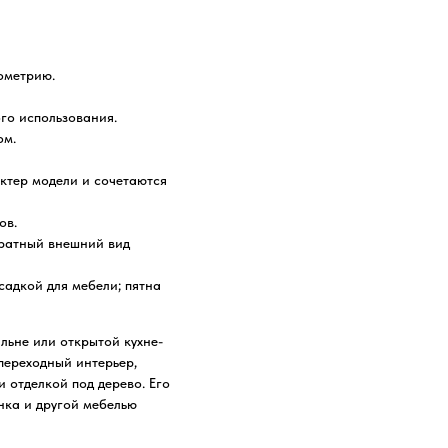
ометрию.
го использования.
ом.
ктер модели и сочетаются
ов.
уратный внешний вид
садкой для мебели; пятна
альне или открытой кухне-
переходный интерьер,
 отделкой под дерево. Его
нка и другой мебелью