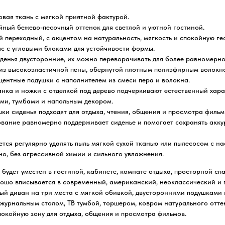
вая ткань с мягкой приятной фактурой.
ойный бежево-песочный оттенок для светлой и уютной гостиной.
 переходный, с акцентом на натуральность, мягкость и спокойную ге
с с угловыми блоками для устойчивости формы.
денья двусторонние, их можно переворачивать для более равномерно
из высокоэластичной пены, обернутой плотным полиэфирным волокн
кцентные подушки с наполнителем из смеси пера и волокна.
нка и ножки с отделкой под дерево подчеркивают естественный хара
ми, тумбами и напольным декором.
шки сиденья подходят для отдыха, чтения, общения и просмотра фильм
вание равномерно поддерживает сиденье и помогает сохранять акк
ется регулярно удалять пыль мягкой сухой тканью или пылесосом с на
но, без агрессивной химии и сильного увлажнения.
 будет уместен в гостиной, кабинете, комнате отдыха, просторной сп
рошо вписывается в современный, американский, неоклассический и 
ый диван на три места с мягкой обивкой, двусторонними подушками и
 журнальным столом, ТВ тумбой, торшером, ковром натурального отте
 спокойную зону для отдыха, общения и просмотра фильмов.