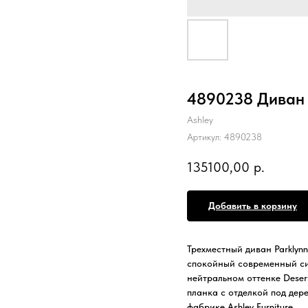
4890238 Диван 
Ashley
Артикул:
4890238
135100,00
р.
Добавить в корзину
Трехместный диван Parklyn
спокойный современный сил
нейтральном оттенке Deser
планка с отделкой под дер
фабрике Ashley Furniture.