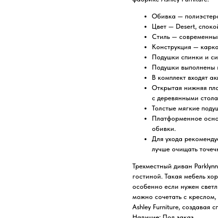
Обивка — полиэстеро
Цвет — Desert, спок
Стиль — современный
Конструкция — карка
Подушки спинки и си
Подушки выполнены 
В комплект входят а
Открытая нижняя пла
с деревянными стола
Толстые мягкие поду
Платформенное осно
обивки.
Для ухода рекоменду
лучше очищать точеч
Трехместный диван Parklynn
гостиной. Такая мебель хо
особенно если нужен светл
можно сочетать с креслом,
Ashley Furniture, создавая
Наличие: Под заказ