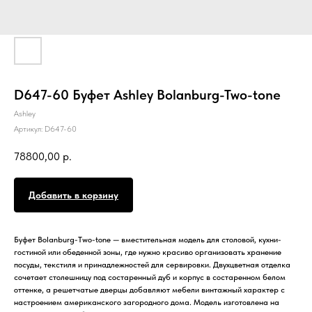
D647-60 Буфет Ashley Bolanburg-Two-tone
Ashley
Артикул:
D647-60
78800,00
р.
Добавить в корзину
Буфет Bolanburg-Two-tone — вместительная модель для столовой, кухни-
гостиной или обеденной зоны, где нужно красиво организовать хранение
посуды, текстиля и принадлежностей для сервировки. Двухцветная отделка
сочетает столешницу под состаренный дуб и корпус в состаренном белом
оттенке, а решетчатые дверцы добавляют мебели винтажный характер с
настроением американского загородного дома. Модель изготовлена на