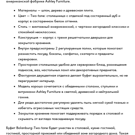
американской фабрике Ashley Furniture.
Материалы — шпон, дерево и древесная плита.
Цвет — Two-tone: столешница с отделкой под состаренный дуб и
корпус в состаренном белом оттенке.
Стиль — винтажный американский, с чертами загородной классики и
спокойной неоклассики.
Конструкция — корпус с тремя решетчатыми дверцами для
закрытого хранения.
Внутри предусмотрены 2 регулируемые полки, которые помогают
разместить посуду, бокалы, салфетки, скатерти и предметы
сервировки.
Просторная столешница удобна для сервировки блюд, размещения
подносов, ваз, настольных ламп или декоративных предметов.
Фактурная двухцветная отделка делает буфет выразительным, но не
перегружает интерьер.
Модель хорошо сочетается с обеденными столами, стульями и
витринами Ashley Furniture в светлой, древесной и нейтральной
гамме.
Для ухода достаточно регулярно удалять пыль мягкой сухой тканью и
избегать агрессивных чистящих средств.
Закрытое хранение помогает поддерживать порядок в столовой и
скрывать от взгляда повседневную посуду.
Буфет Bolanburg-Two-tone будет уместен в столовой, кухне-гостиной,
гостиной, просторной прихожей или обеденной зоне загородного дома. Такая