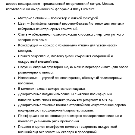
дерево поддерживают традиционный американский силуэт. Модель
изготовлена на американской фабрике Ashley Furniture.
Материал обивки — полиэстер с мягкой фактурой.
Цвет — Sandstone, светлый песочно-бежевый оттенок для теплых и
нейтральных интерьерных сочетаний.
Стиль — обновленная американская классика с чертами уютного
загородного дома.
Конструкция — каркас с усиленными углами для устойчивости
корпуса.
Спинка закреплена, поэтому диван сохраняет собранный и
аккуратный внешний вид.
Подушки сиденья двусторонние, их можно переворачивать для более
равномерного износа.
Наполнение — упругий пенополиуретан, обернутый полиэфирным
волокном.
В комплект входят декоративные подушки.
Декоративные подушки выполнены с мягким полиэфирным
наполнителем; часть подушек украшена рисунком в клетку.
Декоративные точеные ножки с отделкой под искусственное дерево
подчеркивают традиционный характер модели.
Платформенное основание равномерно поддерживает сиденье и
помогает уменьшить риск провисания.
Гладкая опорная платформа помогает сохранять аккуратный
внешний вид без заметных складок и проседаний.