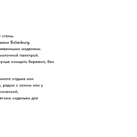
.
 стены.
ьями Bolanburg.
ревянными моделями.
 молочной палитрой.
лучше очищать бережно, без
омнате отдыха или
, рядом с окном или у
сический,
ягким сиденьем для