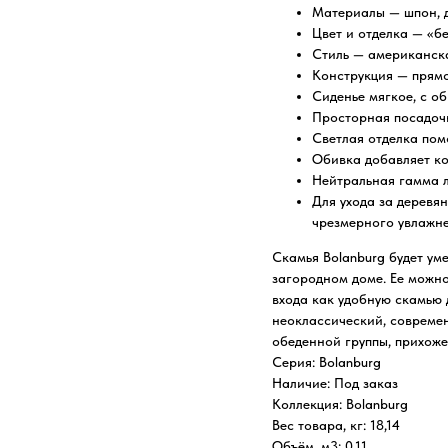
Материалы — шпон, д
Цвет и отделка — «б
Стиль — американск
Конструкция — прямо
Сиденье мягкое, с об
Просторная посадочн
Светлая отделка пом
Обивка добавляет ко
Нейтральная гамма л
Для ухода за деревя
чрезмерного увлажне
Скамья Bolanburg будет ум
загородном доме. Ее можно 
входа как удобную скамью 
неоклассический, современ
обеденной группы, прихоже
Серия: Bolanburg
Наличие: Под заказ
Коллекция: Bolanburg
Вес товара, кг: 18,14
Объём, м3: 0,11