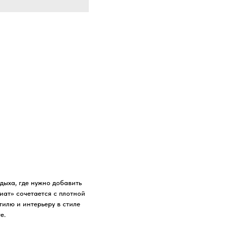
дыха, где нужно добавить
иат» сочетается с плотной
тилю и интерьеру в стиле
e.