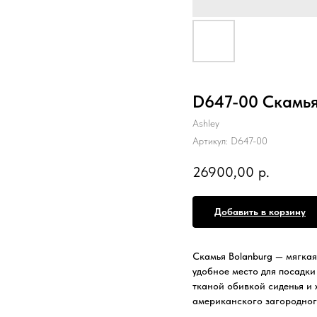
D647-00 Скамья
Ashley
Артикул:
D647-00
26900,00
р.
Добавить в корзину
Скамья Bolanburg — мягкая
удобное место для посадки
тканой обивкой сиденья и 
американского загородного