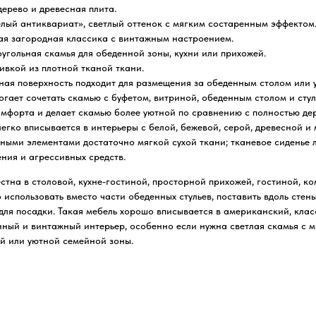
ерево и древесная плита.
елый антиквариат», светлый оттенок с мягким состаренным эффектом
ая загородная классика с винтажным настроением.
угольная скамья для обеденной зоны, кухни или прихожей.
ивкой из плотной тканой ткани.
ая поверхность подходит для размещения за обеденным столом или у
огает сочетать скамью с буфетом, витриной, обеденным столом и стул
мфорта и делает скамью более уютной по сравнению с полностью де
егко вписывается в интерьеры с белой, бежевой, серой, древесной и
нными элементами достаточно мягкой сухой ткани; тканевое сиденье 
ния и агрессивных средств.
естна в столовой, кухне-гостиной, просторной прихожей, гостиной, к
использовать вместо части обеденных стульев, поставить вдоль стены
для посадки. Такая мебель хорошо вписывается в американский, клас
ный и винтажный интерьер, особенно если нужна светлая скамья с м
й или уютной семейной зоны.