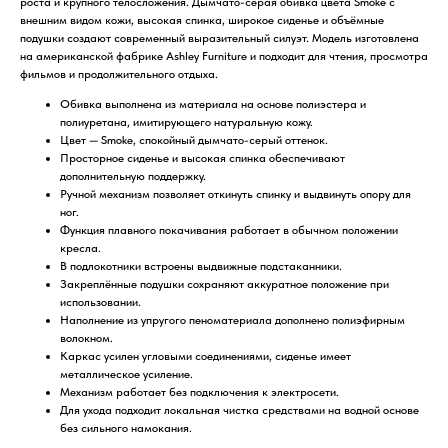
роста и крупного телосложения. Дымчато-серая обивка цвета Smoke с
внешним видом кожи, высокая спинка, широкое сиденье и объёмные
подушки создают современный выразительный силуэт. Модель изготовлена
на американской фабрике Ashley Furniture и подходит для чтения, просмотра
фильмов и продолжительного отдыха.
Обивка выполнена из материала на основе полиэстера и
полиуретана, имитирующего натуральную кожу.
Цвет — Smoke, спокойный дымчато-серый оттенок.
Просторное сиденье и высокая спинка обеспечивают
дополнительную поддержку.
Ручной механизм позволяет откинуть спинку и выдвинуть опору для
ног.
Функция плавного покачивания работает в обычном положении
кресла.
В подлокотники встроены выдвижные подстаканники.
Закреплённые подушки сохраняют аккуратное положение при
использовании.
Наполнение из упругого пеноматериала дополнено полиэфирным
волокном.
Каркас усилен угловыми соединениями, сиденье имеет
металлическое усиление.
Механизм работает без подключения к электросети.
Для ухода подходит локальная чистка средствами на водной основе
без сильного намокания.