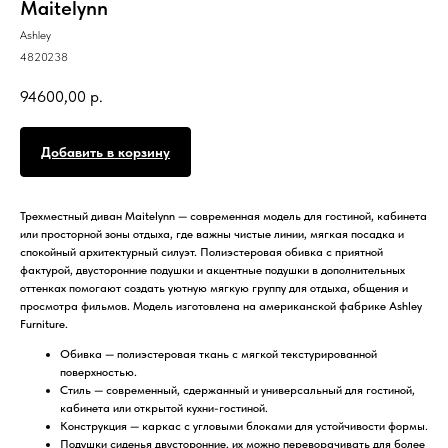
Maitelynn
Ashley
4820238
94600,00
р.
Добавить в корзину
Трехместный диван Maitelynn — современная модель для гостиной, кабинета
или просторной зоны отдыха, где важны чистые линии, мягкая посадка и
спокойный архитектурный силуэт. Полиэстеровая обивка с приятной
фактурой, двусторонние подушки и акцентные подушки в дополнительных
оттенках помогают создать уютную мягкую группу для отдыха, общения и
просмотра фильмов. Модель изготовлена на американской фабрике Ashley
Furniture.
Обивка — полиэстеровая ткань с мягкой текстурированной
поверхностью.
Стиль — современный, сдержанный и универсальный для гостиной,
кабинета или открытой кухни-гостиной.
Конструкция — каркас с угловыми блоками для устойчивости формы.
Подушки сиденья двусторонние, их можно переворачивать для более