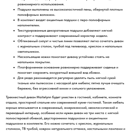
равномерного использования.
Подушки выполнены из высокоэластичной пены, обернутой плотным
полиэфирным волокном.
В комплект входят акцентные подушки с перо-полиэфирным
наполнителем.
Текстурированные декоративные подушки добавляют мягкий
контраст и поддерживают современный характер модели.
Обтекаемый силуэт и чистые линии позволяют легко сочетать диван
с журнальным столом, тумбой под телевизор, креслом и напольным
светильником.
Нескользящие ножки помогают дивану устойчиво стоять на
напольном покрытии.
Платформенное основание равномерно поддерживает сиденье и
помогает сохранять аккуратный внешний вид обивки.
Для ухода рекомендуется регулярно удалять пыль мягкой сухой
тканью или пылесосом с насадкой для мебели; пятна лучше очищать
бережно, без агрессивной химии и сильного увлажнения.
Трехместный диван Maitelynn будет уместен в гостиной, кабинете, комнате
отдыха, просторной спальне или современной кухне-гостиной. Такая мебель
хорошо вписывается в современный, американский, неоклассический и
переходный интерьер, особенно если нужен диван на три места с мягкой
полиэстеровой обивкой, двусторонними подушками и акцентными
подушками в комплекте. Его можно сочетать с креслом, журнальным
столиком, ТВ тумбой, ковром натурального оттенка, настольными лампами и