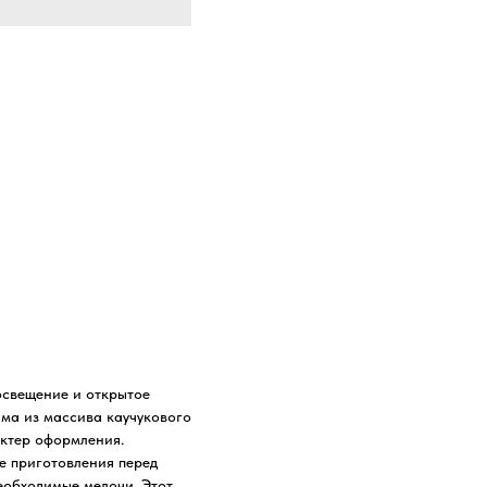
освещение и открытое
ама из массива каучукового
актер оформления.
е приготовления перед
еобходимые мелочи. Этот