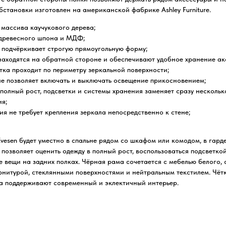
становки изготовлен на американской фабрике Ashley Furniture.
 массива каучукового дерева;
 древесного шпона и МДФ;
k подчёркивает строгую прямоугольную форму;
находятся на обратной стороне и обеспечивают удобное хранение ак
тка проходит по периметру зеркальной поверхности;
е позволяет включать и выключать освещение прикосновением;
 полный рост, подсветки и системы хранения заменяет сразу нескольк
ия;
ия не требует крепления зеркала непосредственно к стене;
Evesen будет уместно в спальне рядом со шкафом или комодом, в гард
позволяет оценить одежду в полный рост, воспользоваться подсветко
е вещи на задних полках. Чёрная рама сочетается с мебелью белого, 
рнитурой, стеклянными поверхностями и нейтральным текстилем. Чёт
а поддерживают современный и эклектичный интерьер.