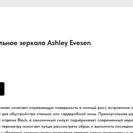
ьное зеркало Ashley Evesen
Evesen сочетает отражающую поверхность в полный рост, встроенное 
т для обустройства спальни или гардеробной зоны. Прямоугольная р
 отделке Black, а лаконичный силуэт подчёркивает современный хар
 периметру помогает лучше рассмотреть образ и выполнить последни
 с обратной стороны полки позволяют держать рядом аксессуары и н