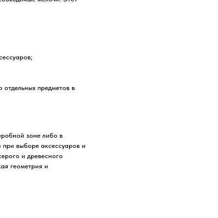
сессуаров;
о отдельных предметов в
еробной зоне либо в
й при выборе аксессуаров и
серого и древесного
кая геометрия и