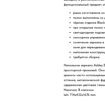
функциональный предмет об
рама изготовлена из
полки выполнены из
чёрная отделка Blac
три открытые полки 
светодиодная подсве
сенсорное управлени
сочетание зеркала в
зоне для переодеван
напольная конструкц
требуется сборка.
Напольное зеркало Ashley 
просторной прихожей. Оно 
хранить часто используемы
оттенка, металлической фу
сдержанная цветовая гамм
Наличие: В наличии
lwh: 714x432x1676 mm