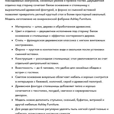
повседневных завтраков, семейных ужинов и приема гостей. Двухцветная
отделка под старину сочетает белое основание и столешницу с
выразительной древесной фактурой, а форма со съемной вставкой
позволяет превратить уютный круглый стол в более просторный овальный.
Модель изготовлена на американской фабрике Ashley Furniture.
Материалы — шпон, дерево и обработанная древесина.
Цвет и отделка — двухцветное исполнение под старину: белое
основание и столешница с эффектом состаренного дерева.
Стиль — французская деревенская классика с мягким винтажным
настроением.
Форма — круглая в компактном виде и овальная после установки
съемной вставки.
Конструкция — раскладная столешница: стол увеличивается за счет
отдельной центральной вставки.
Вместимость — до 6 человек, что удобно для семейных обедов и
встреч с гостями.
Светлое основание визуально облегчает мебель и хорошо смотрится
в интерьерах с бежевой, молочной, серой и древесной палитрой.
Древесная фактура столешницы добавляет тепла и хорошо
сочетается с текстилем, посудой, свечами и сервировочным
декором.
Модель можно дополнить стульями, скамьей, буфетом, витриной и
другой мебелью Ashley Furniture.
Для ухода достаточно регулярно удалять пыль мягкой сухой тканью и
избегать агрессивных чистящих средств.