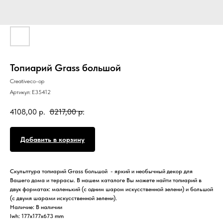
Топиарий Grass большой
Creativeco-op
Артикул:
E35412
4108,00
р.
8217,00
р.
Добавить в корзину
Скульптура топиарий Grass большой - яркий и необычный декор для
Вашего дома и террасы. В нашем каталоге Вы можете найти топиарий в
двух форматах: маленький (с одним шаром искусственной зелени) и большой
(с двумя шарами искусственной зелени).
Наличие: В наличии
lwh: 177x177x673 mm