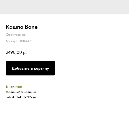
Кашпо Bone
Creativeco-op
Артикул:
HP0447
2490,00
р.
Добавить в корзину
В наличии
Наличие: В наличии
lwh: 451x451x309 mm