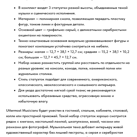
В комплект входят 3 статуэтки разной высоты, объединенные темой
музыки и сценического исполнения.
Материал — полимерная смола, позволяющая передать пластику
фигур, тонкие линии и фактурные детали.
Основной цвет — грифельно-серый, с деликатными серебристыми
акцентами на поверхности.
Темно-каштановые основания визуально уравновешивают фигуры и
помогают композиции устойчиво смотреться на мебели.
Размеры: малая — 12,7 × 38,1 × 12,7 см; средняя — 15,2 × 38,1 × 10,2
см; большая — 12,7 × 45,7 × 12,7 см.
Набор можно разместить группой или расставить по отдельности на
разных уровнях: на консоли, комоде, полке, каминной полке или
журнальном столике.
Стиль статуэток подойдет для современного, американского,
классического, неоклассического и смешанного интерьера.
Для ухода достаточно мягкой сухой ткани; не рекомендуется
использовать абразивные средства, агрессивную химию и
избыточную влагу.
Uttermost Musicians будет уместен в гостиной, спальне, кабинете, столовой,
холле или просторной прихожей. Такой набор статуэток хорошо смотрится
рядом с книгами, настольной лампой, шкатулками, вазой, часами или
рамками для фотографий. Музыкальная тема добавит интерьеру живой
художественный характер без лишней пестроты, а серая и серебристая